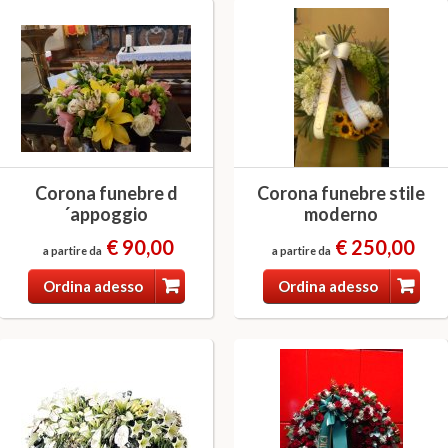
Corona funebre d
Corona funebre stile
´appoggio
moderno
€ 90,00
€ 250,00
a partire da
a partire da
Ordina adesso
Ordina adesso