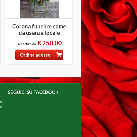
Corona funebre come
da usanza locale
€ 250,00
a partire da
Ordina adesso
SEGUICI SU FACEBOOK
mo
e