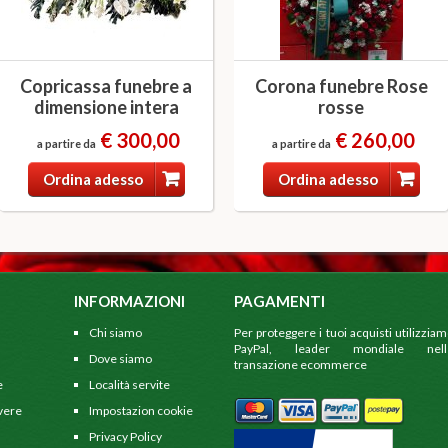
Copricassa funebre a
Corona funebre Rose
dimensione intera
rosse
€ 300,00
€ 260,00
a partire da
a partire da
Ordina adesso
Ordina adesso
INFORMAZIONI
PAGAMENTI
Chi siamo
Per proteggere i tuoi acquisti utilizzia
PayPal, leader mondiale nell
Dove siamo
transazione ecommerce
e
Località servite
 vere
Impostazion cookie
Privacy Policy