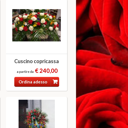
Cuscino copricassa
€ 240,00
a partire da
Ordina adesso