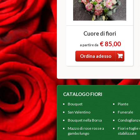
Cuore di fiori
€ 85,00
a partire da
Ordina adesso
CATALOGO FIORI
Bouquet
Piante
San Valentino
Funerale
Bouquet nella Borsa
Condoglianz
Mazzo di rose rosse a
Fiori e foglie
gambo lungo
stabilizzate