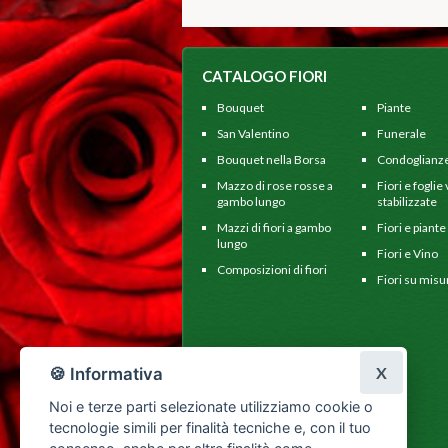
CATALOGO FIORI
Bouquet
Piante
San Valentino
Funerale
Bouquet nella Borsa
Condoglianz
Mazzo di rose rosse a
Fiori e foglie
gambo lungo
stabilizzate
Mazzi di fiori a gambo
Fiori e piante
lungo
Fiori e Vino
Composizioni di fiori
Fiori su misu
X
🍪 Informativa
Noi e terze parti selezionate utilizziamo cookie o
tecnologie simili per finalità tecniche e, con il tuo