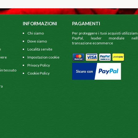
INFORMAZIONI
PAGAMENTI
Chi siamo
Per proteggere i tuoi acquisti utilizzia
PayPal, leader mondiale nell
Dove siamo
transazione ecommerce
e
Località servite
 vere
Impostazion cookie
Privacy Policy
 in tessuto
Cookie Policy
ra