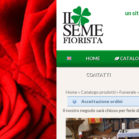
un si
HOME
CATAL
CONTATTI
Home
»
Catalogo prodotti
»
Funerale
»
Accettazione ordini
Il nostro negozio sarà chiuso per ferie