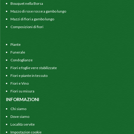
Bouquet nella Borsa
Mazzo di rose rosse a gambo lungo
Mazzi di fiori a gambo lungo
Composizioni di fiori
Piante
Funerale
Condoglianze
Fiori e foglie vere stabilizzate
Fiori e piante in tessuto
Fiori e Vino
Fiori su misura
INFORMAZIONI
Chi siamo
Dove siamo
Località servite
Impostazion cookie