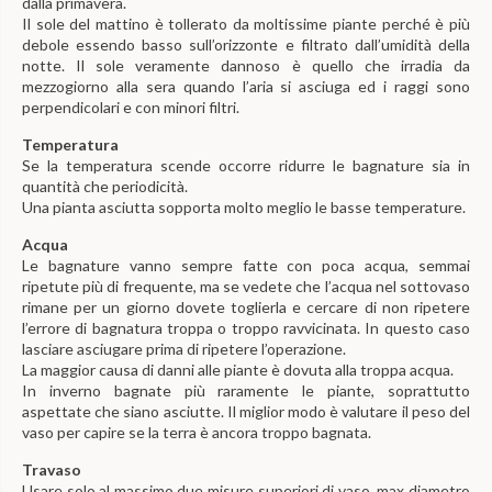
dalla primavera.
Il sole del mattino è tollerato da moltissime piante perché è più
debole essendo basso sull’orizzonte e filtrato dall’umidità della
notte. Il sole veramente dannoso è quello che irradia da
mezzogiorno alla sera quando l’aria si asciuga ed i raggi sono
perpendicolari e con minori filtri.
Temperatura
Se la temperatura scende occorre ridurre le bagnature sia in
quantità che periodicità.
Una pianta asciutta sopporta molto meglio le basse temperature.
Acqua
Le bagnature vanno sempre fatte con poca acqua, semmai
ripetute più di frequente, ma se vedete che l’acqua nel sottovaso
rimane per un giorno dovete toglierla e cercare di non ripetere
l’errore di bagnatura troppa o troppo ravvicinata. In questo caso
lasciare asciugare prima di ripetere l’operazione.
La maggior causa di danni alle piante è dovuta alla troppa acqua.
In inverno bagnate più raramente le piante, soprattutto
aspettate che siano asciutte. Il miglior modo è valutare il peso del
vaso per capire se la terra è ancora troppo bagnata.
Travaso
Usare solo al massimo due misure superiori di vaso, max diametro