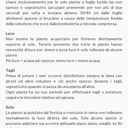
Usare esclusivamente per le sole piante a foglia lucida ma non
spesso e soprattutto spruzzare premendo per non più di due
secondi per volta e lontano almeno 30/40 cm dalle foglie
altrimenti queste si bruciano a causa della temperatura fredda
della soluzione che esce dalla bomboletta a miscela compressa.
Luce
Non tenere le piante acquistate per l'interno direttamente
esposte al sole. Tenete presente che tutte le piante hanno
necessità di luce per vivere e poca luce è solo tollerata da alcune
piante.
Più luce = acqua più spesso, meno luce = meno acqua.
Tagli
Prima di potare i rami occorre disinfettare sempre la lama con
alcool od altre soluzioni e ciò anche spesso durante i tagli,
soprattutto quando si passa da una pianta all’altra.
Ogni pianta ha un suo periodo per effettuare tagli o potature,
seguire le istruzioni relative ad ognuna.
Sole
Le piante acquistate dal fiorista e cresciute in serra non tollerano
normalmente la luce diretta del sole. Solo alcune specie si
possono adattare ma occorre abituarle piano piano, meglio se fin