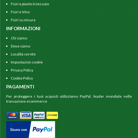
Fiori e piante in tessuto
Fiori e Vino
Fiori su misura
INFORMAZIONI
Chi siamo
Dove siamo
Località servite
Impostazion cookie
Privacy Policy
Cookie Policy
PAGAMENTI
Per proteggere i tuoi acquisti utilizziamo PayPal, leader mondiale nelle
transazione ecommerce