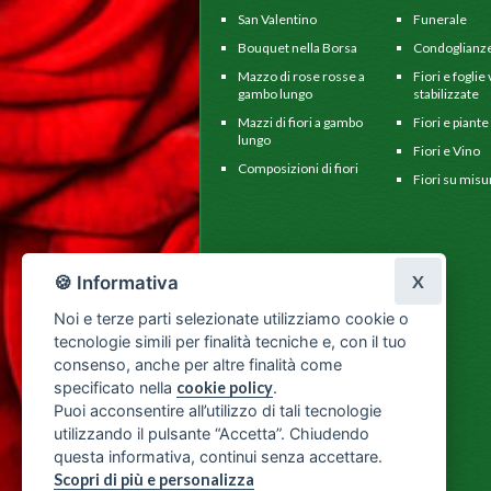
San Valentino
Funerale
Bouquet nella Borsa
Condoglianz
Mazzo di rose rosse a
Fiori e foglie
gambo lungo
stabilizzate
Mazzi di fiori a gambo
Fiori e piante
lungo
Fiori e Vino
Composizioni di fiori
Fiori su misu
X
🍪 Informativa
Noi e terze parti selezionate utilizziamo cookie o
tecnologie simili per finalità tecniche e, con il tuo
consenso, anche per altre finalità come
specificato nella
cookie policy
.
Puoi acconsentire all’utilizzo di tali tecnologie
utilizzando il pulsante “Accetta”. Chiudendo
questa informativa, continui senza accettare.
Scopri di più e personalizza