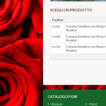
SCEGLI UN PRODOTTO
Codice
Corona funebre con Rose ros
Cfu007
Ruskus
Corona funebre con Rose ros
Cfu008
Ruskus
Corona funebre con Rose ros
Cfu009
Ruskus
CATALOGO FIORI
Bouquet
Piante