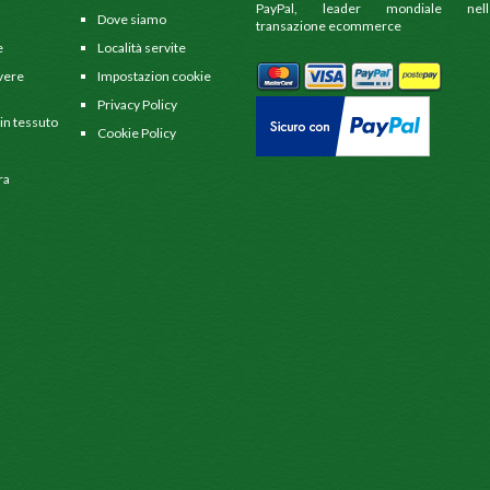
PayPal, leader mondiale nell
Dove siamo
transazione ecommerce
e
Località servite
 vere
Impostazion cookie
Privacy Policy
 in tessuto
Cookie Policy
ra