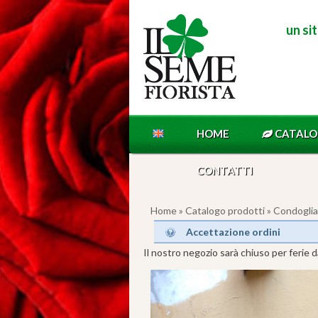
un si
HOME
CATAL
CONTATTI
Home
»
Catalogo prodotti
»
Condogli
Accettazione ordini
Il nostro negozio sarà chiuso per ferie