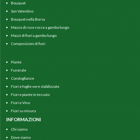
Bouquet
San Valentino
Bouquet nella Borsa
Mazzo di rose rosse a gambo lungo
Mazzi di fiori a gambo lungo
Composizioni di fiori
Piante
Funerale
Condoglianze
Fiori e foglie vere stabilizzate
Fiori e piante in tessuto
Fiori e Vino
Fiori su misura
INFORMAZIONI
Chi siamo
Dove siamo